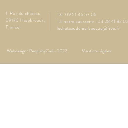
1, Rue du château
Tél: 09 51 46 57 06
59190 Hazebrouck,
Tél notre pâtisserie : 03 28 41 82 0
France
lechateaudemorbecque@free.fr
Webdesign : PeoplebyCarl - 2022
Mentions légales