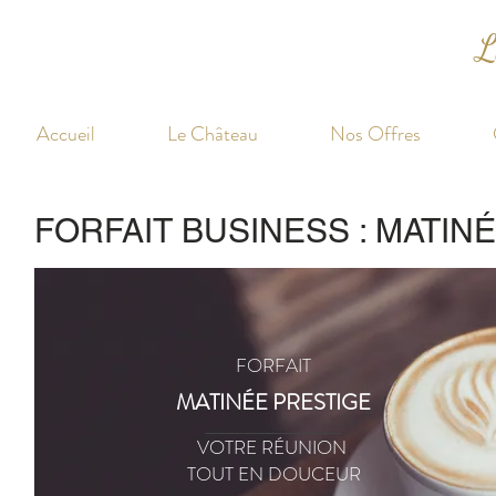
L
Accueil
Le Château
Nos Offres
FORFAIT BUSINESS : MATIN
FORFAIT
MATINÉE PRESTIGE
VOTRE RÉUNION
TOUT EN DOUCEUR